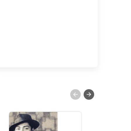
雲上的青空─呂基正
四