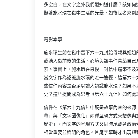
多空白，在文字之外我們還知道什麼？該如何
擬著施水環在獄中生活的光景，如後世者來到
電影本事
施水環生前在獄中留下六十九封給母親與姐姐
載她入獄前後的生活、心境與該事件帶給自己
索。事實上，施水環在最後一封信中還來不及
當文字作為認識施水環的唯一途徑，這第六十
些信件內容是否足以讓人認識施水環？如果不
史？這些提問成為思考《第六十九信》如何處
信件在《第六十九信》中既是故事內容的來源
幕」與「文字圖像化」兩種呈現方式來想像與
歷史」，而文字的呈現方式又同時承載著政治
相當重要並鮮明的角色。片尾字幕時才出現短