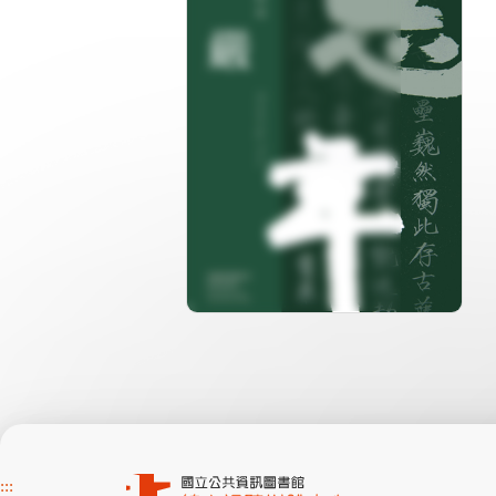
分級: 普遍級
片長: 53 min
發音: 華語
發行: 2016-11
導演: 監製：國立臺灣美術館 製
作：長歌藝術傳播
:::