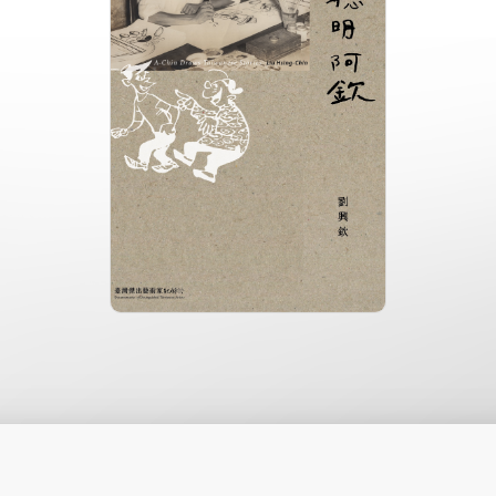
分級: 普遍級
片長: 23 min
發音: 華語
發行: 2020-12
導演: 監製：國立臺灣美術館 製
作：風景映畫創作社