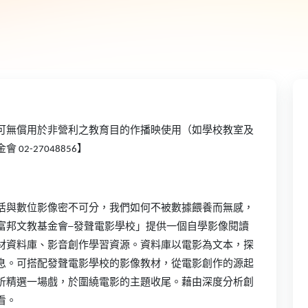
可無償用於非營利之教育目的作播映使用（如學校教室及
金會
02-27048856
】
活與數位影像密不可分，我們如何不被數據餵養而無感，
富邦文教基金會─發聲電影學校」提供一個自學影像閱讀
材資料庫、影音創作學習資源。資料庫以電影為文本，探
息。可搭配發聲電影學校的影像教材，從電影創作的源起
析精選一場戲，於圍繞電影的主題收尾。藉由深度分析創
看。