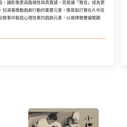
音，讓影像更具臨場性與真實感，而是讓「聲音」成為更
，扮演著推動戲劇行動的重要元素。像是敲打聲在片中反
在敘事中製造心理效果的戲劇元素，以規律聲響催眠觀
小聰明阿欽─劉興欽