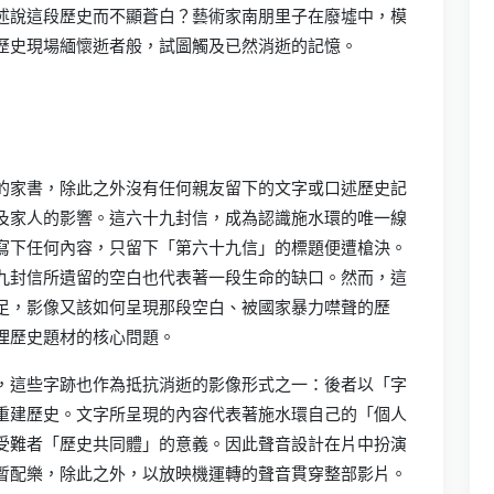
述說這段歷史而不顯蒼白？藝術家南朋里子在廢墟中，模
歷史現場緬懷逝者般，試圖觸及已然消逝的記憶。
的家書，除此之外沒有任何親友留下的文字或口述歷史記
及家人的影響。這六十九封信，成為認識施水環的唯一線
寫下任何內容，只留下「第六十九信」的標題便遭槍決。
九封信所遺留的空白也代表著一段生命的缺口。然而，這
足，影像又該如何呈現那段空白、被國家暴力噤聲的歷
理歷史題材的核心問題。
，這些字跡也作為抵抗消逝的影像形式之一：後者以「字
重建歷史。文字所呈現的內容代表著施水環自己的「個人
受難者「歷史共同體」的意義。因此聲音設計在片中扮演
暫配樂，除此之外，以放映機運轉的聲音貫穿整部影片。