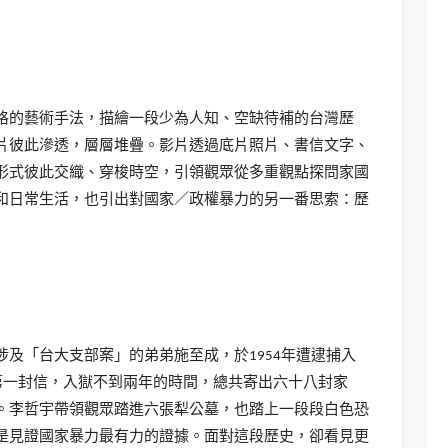
格的藝術手法，描繪一段少為人知、空缺待補的台灣歷
片彼此滲透，層層堆疊。影片透過底片照片、書信文字、
形式彼此交織、穿梭時空，引領觀眾從多重觀點探問家國
和日常生活，也引出對國家／政權暴力的另一番思索：歷
及「台大支部案」的弟弟施至成，於1954年遭逮捕入
第一封信，入獄不到兩年的時間，總共寄出六十八封家
。李哲宇帶領觀眾踏進六張犁公墓，也踏上一段段白色恐
是見證國家暴力最有力的證據。面對這段歷史，卻看見更