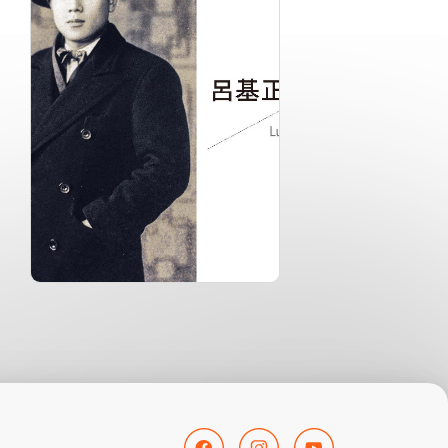
分級: 普遍級
分
片長: 24 min
片長
發音: 華語
發
發行: 2024-12
發行
導演: 監製：國立臺灣美術館 製
導
作：後視野傳播事業有限公司
導