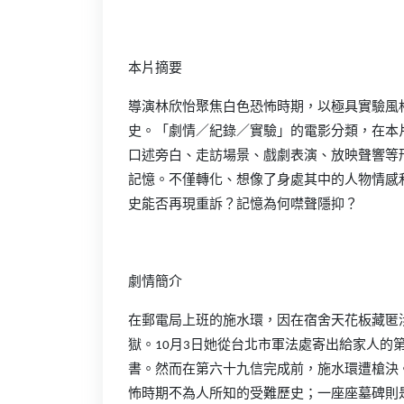
本片摘要
導演林欣怡聚焦白色恐怖時期，以極具實驗風
史。「劇情／紀錄／實驗」的電影分類，在本
口述旁白、走訪場景、戲劇表演、放映聲響等
記憶。不僅轉化、想像了身處其中的人物情感
史能否再現重訴？記憶為何噤聲隱抑？
劇情簡介
在郵電局上班的施水環，因在宿舍天花板藏匿涉
獄。10月3日她從台北市軍法處寄出給家人的
書。然而在第六十九信完成前，施水環遭槍決
怖時期不為人所知的受難歷史；一座座墓碑則