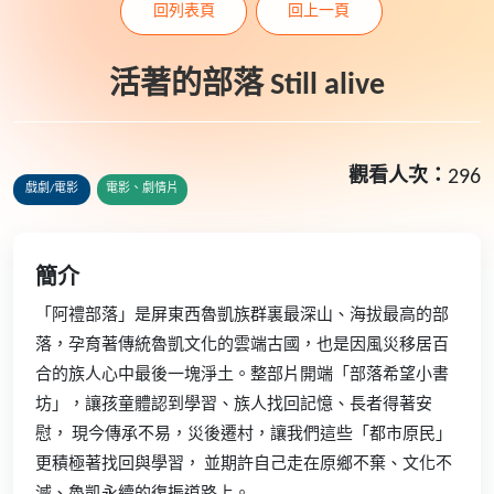
回列表頁
回上一頁
活著的部落 Still alive
觀看人次：
296
戲劇/電影
電影、劇情片
簡介
「阿禮部落」是屏東西魯凱族群裏最深山、海拔最高的部
落，孕育著傳統魯凱文化的雲端古國，也是因風災移居百
合的族人心中最後一塊淨土。整部片開端「部落希望小書
坊」，讓孩童體認到學習、族人找回記憶、長者得著安
慰， 現今傳承不易，災後遷村，讓我們這些「都市原民」
更積極著找回與學習， 並期許自己走在原鄉不棄、文化不