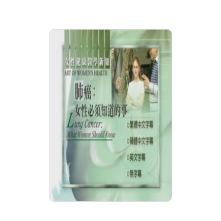
婦女健康新知 肺癌:女
性必需知道的事 Lung
Cancer:What Women
Should
分級: 普遍級
片長: 25 min
發音: 華語
發行: 2007-12
導演: ITV電視台