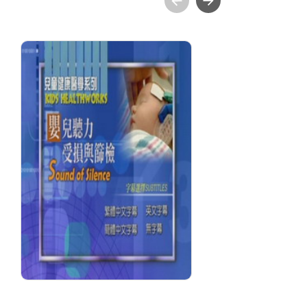
兒童健康醫學系列 嬰兒
兒
聽力受損與篩檢 Sound
of Silence
SI
分級: 普遍級
分
片長: 21 min
片長
發音: 華語
發
發行: 2007-12
發行
導演: ITV電視台
導