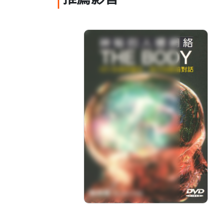
推薦影音
神秘的人體網絡(07)生
命的誕生：母子的產前
對話
分級: 普遍級
片長: 49 min
發音: 華語
發行: 2019-09
導演: NHK 製作