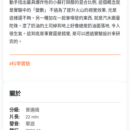
動手找出最具爆炸性的小蘇打與醋的混合比例, 這個概念就
是實驗中的「變數」 不過為了提升火山的視覺效果, 光是
這樣還不夠。另一種加在一起會噴發的東西, 就是汽水跟曼
陀珠。塗了奶油的土司掉到地上好像總是奶油面落地, 令人
很生氣。這到底是事實還是錯覺, 是可以透過實驗設計來研
究的。
#科學實驗
關於
分級:
普遍級
片長:
22 min
發音:
華語