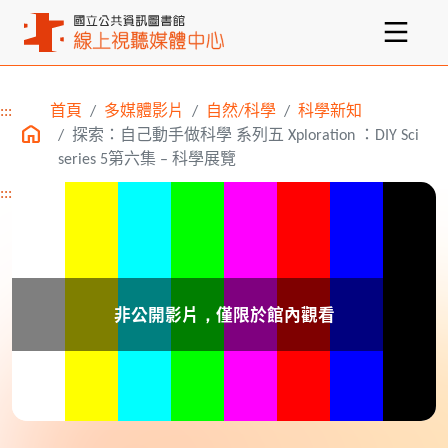
:::
首頁
多媒體影片
自然/科學
科學新知
主要內容區塊
探索：自己動手做科學 系列五 Xploration ：DIY Sci
series 5第六集 – 科學展覽
:::