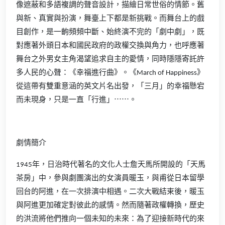
像遮蔽和多語複調的聲音設計，描繪日常世俗的情節。舊
與新、真實與扮演，舞臺上下都是新挑戰。而舞台上的戲
目創作，是一齣頻頻中斷、始終演不完的「劇中劇」，既
對應著外頭日本和國民政府的政權交換與角力，也呼應著
舞台之外男女主角渴望追求自主的愛情，同時隱隱寄託許
多人民的心聲：《幸福進行曲》。《March of Happiness》
從這帶有雙重意涵的英文片名出發，「三月」的幸福懸宕
而未現身，只是一直「行進」⋯⋯。
劇情簡介
1945年，日治時代著名的文化人士詹天馬所開設的「天馬
茶房」中，參與劇團演出的女演員暖玉，與甫從日本留學
回台的阿進，在一次排演中相遇。二次大戰結束後，暖玉
與阿進更加確定對彼此的感情。然而隨著政權轉換，歷史
的洪流將他們推向一個未知的未來：為了迎接新時代的來