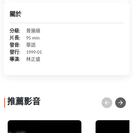
關於
分級:
普遍級
片長:
95 min
發音:
華語
發行:
1999-01
導演:
林正盛
推薦影音
吉光‧片羽─黃清埕
北海漁村的