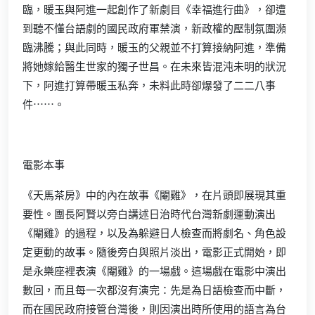
臨，暖玉與阿進一起創作了新劇目《幸福進行曲》，卻遭
到聽不懂台語劇的國民政府軍禁演，新政權的壓制氛圍瀕
臨沸騰；與此同時，暖玉的父親並不打算接納阿進，準備
將她嫁給醫生世家的獨子世昌。在未來皆混沌未明的狀況
下，阿進打算帶暖玉私奔，未料此時卻爆發了二二八事
件⋯⋯。
電影本事
《天馬茶房》中的內在故事《閹雞》，在片頭即展現其重
要性。團長阿賢以旁白講述日治時代台灣新劇運動演出
《閹雞》的過程，以及為躲避日人檢查而將劇名、角色設
定更動的故事。隨後旁白與照片淡出，電影正式開始，即
是永樂座裡表演《閹雞》的一場戲。這場戲在電影中演出
數回，而且每一次都沒有演完：先是為日語檢查而中斷，
而在國民政府接管台灣後，則因演出時所使用的語言為台