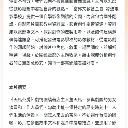
像密不可分，我們如何不被數據餵養而無感，又可以怎麼
從觀影經驗中發掘自身的觀點。「富邦文教基金會─發聲電
影學校」提供一個自學影像閱讀的空間，內容包含國外翻
譯、自製國片電影教材資料庫、影音創作學習資源。資料
庫以電影為文本，探討創作的產製思考，以及如何建構邏
輯傳達訊息。可搭配發聲電影學校的影像教材，從電影創
作的源起開始，討論片中角色、敘事、場面調度，並解析
精選一場戲，於圍繞電影的主題收尾。藉由深度分析創作
者的音畫創意形式，讓每一部電影越看越好看。
本片摘要
《天馬茶房》劇情圍繞著店主人詹天馬、參與劇團的男女
演員和工作人員們，勾勒出這一個特定的歷史時刻中，人
們生活的情景。一間眾人來去的茶房，不妨視作台灣的隱
喻。影片在多個故事文本和媒介中層層推進，並運用了影