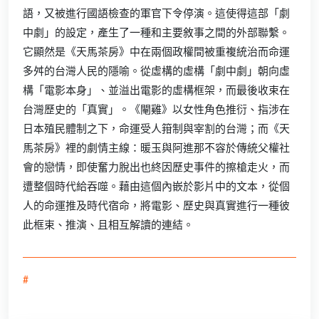
語，又被進行國語檢查的軍官下令停演。這使得這部「劇
中劇」的設定，產生了一種和主要敘事之間的外部聯繫。
它顯然是《天馬茶房》中在兩個政權間被重複統治而命運
多舛的台灣人民的隱喻。從虛構的虛構「劇中劇」朝向虛
構「電影本身」、並溢出電影的虛構框架，而最後收束在
台灣歷史的「真實」。《閹雞》以女性角色推衍、指涉在
日本殖民體制之下，命運受人箝制與宰割的台灣；而《天
馬茶房》裡的劇情主線：暖玉與阿進那不容於傳統父權社
會的戀情，即使奮力脫出也終因歷史事件的擦槍走火，而
遭整個時代給吞噬。藉由這個內嵌於影片中的文本，從個
人的命運推及時代宿命，將電影、歷史與真實進行一種彼
此框束、推演、且相互解讀的連結。
#