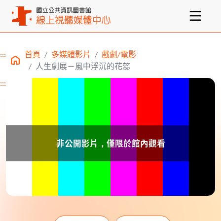
:::
首頁
多媒體影片
戲劇/電影
主要內容區塊
人生劇展－風中浮沉的花蕊
:::