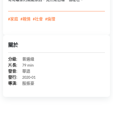
哥哥離家的關鍵原因，竟然是志雄一個秘密。
#家庭
#親情
#社會
#倫理
關於
分級:
普遍級
片長:
79 min
發音:
華語
發行:
2020-01
導演:
殷振豪