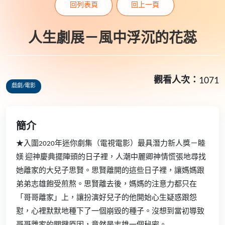
回列表頁
回上一頁
人生劇展－風中浮沉的花蕊
觀看人次：
1071
戲劇/電影
簡介
★入圍2020年迷你劇集（電視電影）最具潛力新人獎－睦
媄 迎神慶典擺陣頭的日子裡，人潮中麗卿神情慌張地尋找
她離家的大兒子思賢。思賢離開的這些日子裡，讓媽媽跟
弟弟志雄飽受煎熬。思賢離去後，媽媽的注意力都只在
「哥哥離家」上，讓扮演好兒子的他開始心生疑惑跟怨
懟，心裡默默地種下了一個崩毀的種子。沒想到當初導致