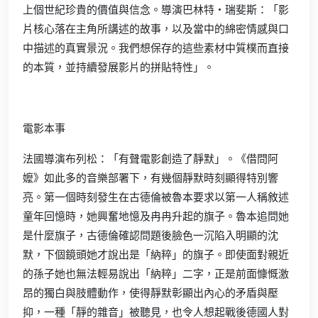
上個世紀珍貴的價值與信念。導演巴林特・瑞斐斯：「影
片核心落在主角所講述的故事，以及當中的綿密情感與口
中描述的真實景況。我們想保存的這些素材中質樸而直接
的本質，並持續發展影片的拼貼特性」。
電影本事
法國導演布列松：「有聲電影創造了靜默」。《借問阿
嬤》如此多的音樂部署下，有幾個靜默時刻顯得特別響
亮。第一個時刻發生在古德倫被魯本要求以第一人稱敘述
童年回憶時，她興奮地憶及冉冉升起的旗子。魯本追問她
是什麼旗子，古德倫確認問題後臉色一沉陷入明顯的沈
默，下個鏡頭她才說出是「納粹」的旗子。即使面對親近
的孫子她也無法輕易說出「納粹」二字，正是前面慷慨激
昂的獨白與肢體動作，使得靜默彰顯出內心的矛盾與壓
抑，一種「靜的雜音」被聽見，也令人想起戰後德國人對