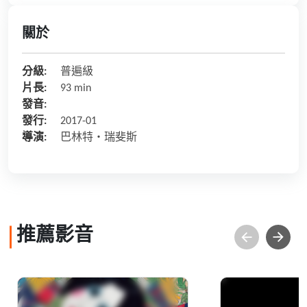
關於
分級:
普遍級
片長:
93 min
發音:
發行:
2017-01
導演:
巴林特・瑞斐斯
推薦影音
憨拙的華美─吳昊
刪海經