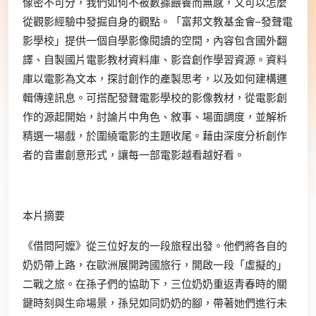
像密不可分，我們如何不被數據餵養而無感，又可以怎麼
從觀影經驗中發掘自身的觀點。「富邦文教基金會─發聲電
影學校」提供一個自學影像閱讀的空間，內容包含國外翻
譯、自製國片電影教材資料庫、影音創作學習資源。資料
庫以電影為文本，探討創作的產製思考，以及如何建構邏
輯傳達訊息。可搭配發聲電影學校的影像教材，從電影創
作的源起開始，討論片中角色、敘事、場面調度，並解析
精選一場戲，於圍繞電影的主題收尾。藉由深度分析創作
者的音畫創意形式，讓每一部電影越看越好看。
本片摘要
《借問阿嬤》從三位好友的一段旅程出發。他們將各自的
奶奶帶上路，在歐洲展開跨國旅行，開啟一段「虛擬的」
二戰之旅。在孫子們的協助下，三位奶奶重返青春時的關
鍵時刻與生命場景，孫兒如同奶奶的腳，帶著她們進行未