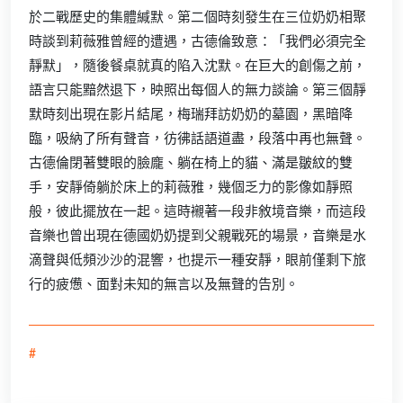
於二戰歷史的集體緘默。第二個時刻發生在三位奶奶相聚
時談到莉薇雅曾經的遭遇，古德倫致意：「我們必須完全
靜默」，隨後餐桌就真的陷入沈默。在巨大的創傷之前，
語言只能黯然退下，映照出每個人的無力談論。第三個靜
默時刻出現在影片結尾，梅瑞拜訪奶奶的墓園，黑暗降
臨，吸納了所有聲音，彷彿話語道盡，段落中再也無聲。
古德倫閉著雙眼的臉龐、躺在椅上的貓、滿是皺紋的雙
手，安靜倚躺於床上的莉薇雅，幾個乏力的影像如靜照
般，彼此擺放在一起。這時襯著一段非敘境音樂，而這段
音樂也曾出現在德國奶奶提到父親戰死的場景，音樂是水
滴聲與低頻沙沙的混響，也提示一種安靜，眼前僅剩下旅
行的疲憊、面對未知的無言以及無聲的告別。
#