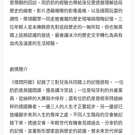
曾預期的回訪，而奶奶的經驗也帶給孫兒更透徹理解這段
歷史的線索。影片憑藉親暱的影像風格，以及嬉鬧玩耍的
調性，帶領觀眾一同走進複雜的歷史現場與隱晦記憶。三
位年輕人並未掩飾原先對這段歷史的一無所知，但也無畏
踏上這趟認識的旅途，最後讓冰冷的歷史文字轉化為具有
血肉及溫度的生活經驗。
劇情簡介
《借問阿嬤》記錄了三對兒孫共同踏上的記憶旅程。 一位
奶奶是英國間諜，擅長講冷笑話；一位是匈牙利的共產黨
員，從納粹的大屠殺中倖存；還有位奶奶是曾經崇拜過納
粹的德國舞者。一邊三人的人生才正要起步，另一邊卻已
放緩腳步來到人生的靠岸之處。不同人生階段的交會被記
錄下來，透過交會，年輕世代有機會見證過去、分享奶奶
的記憶，並重新形塑家庭與歷史的認識，替未來世代保留