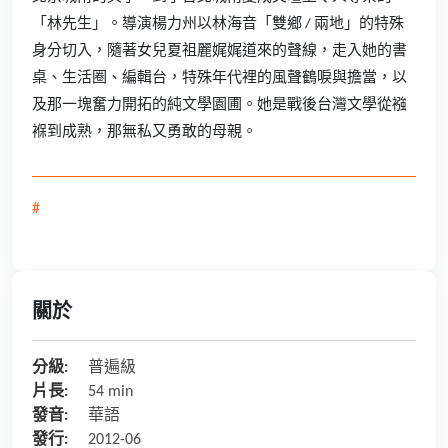
「林先生」。導演楊力州以林海音「雙鄉
/
兩地」的特殊
身分切入，隨著女兒夏祖麗娓娓道來的聲線，走入她的書
桌、生活圈、編輯台，特殊年代裡的風聲鶴唳與擔當，以
及那一塊奮力開拓的純文學園圃。她是戰後台灣文學從襁
褓到成熟，那無私又勇敢的母親。
#
關於
分級:
普遍級
片長:
54 min
發音:
華語
發行:
2012-06