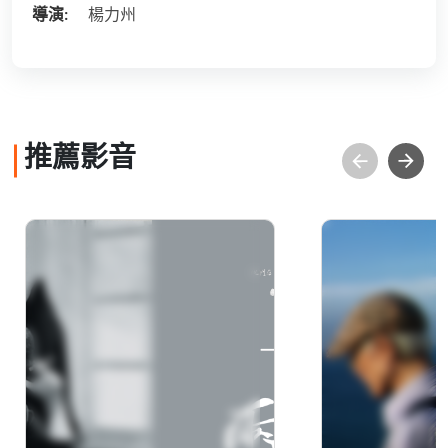
導演:
楊力州
推薦影音
林海音《兩地》口述影
余光中《逍
像版
影像版