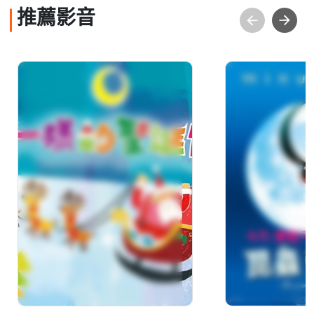
推薦影音
品格教育動畫篇7.不一
昆蟲LIFE秀
樣的聖誕節
第4集 3.非