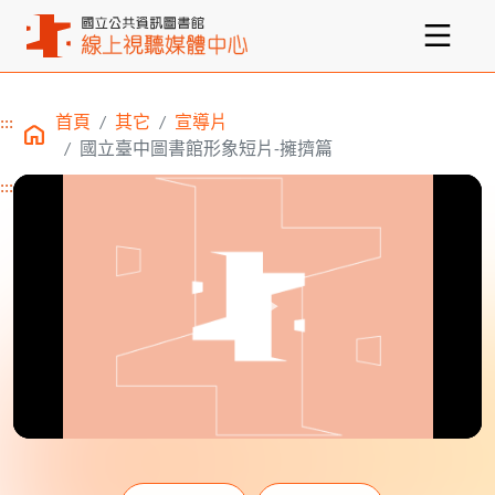
:::
首頁
其它
宣導片
主要內容區塊
國立臺中圖書館形象短片-擁擠篇
:::