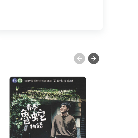
青春魯蛇物語
分級: 普遍級
分
片長: 85 min
片長
發音: 華語
發
發行: 2019-06
發行
導演: 許雅婷 導演
導