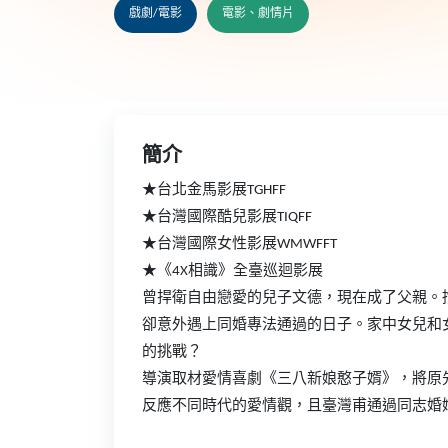
戲劇/電影
電影、劇情片
簡介
★台北金馬影展TGHFF
★台灣國際酷兒影展TIQFF
★台灣國際女性影展WMWFFT
★《4X相識》全臺巡迴影展
曾捍衛自由戀愛的兒子文德，現在成了父親。
卻意外遇上同婚專法通過的日子。家中女兒和
的挑戰？
導演取材愛情喜劇《三八新娘憨子婿》，將原
反應不同時代的愛情觀，且臺灣甫通過同志婚