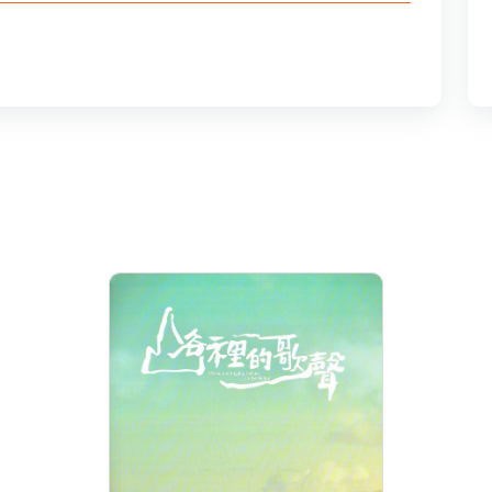
山谷裡的歌聲
Melodious Singing
Echoes in the Valley
分級: 普遍級
片長: 82 min
發音: 華語
發行: 2021-01