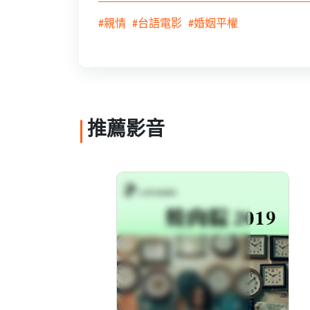
#親情
#台語電影
#婚姻平權
推薦影音
燒肉粽 2019
分級: 普遍級
片長: 23 min
發音: 華語
發行: 2020-01
導演: 陳定寧