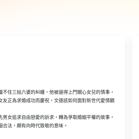
擋不住三姑六婆的糾纏，他被逼得上門關心女兒的情事，
女友正為求婚成功而慶祝，文德該如何面對新世代愛情觀
先男女追求自由戀愛的訴求，轉為爭取婚姻平權的故事，
姻合法，頗有向時代致敬的意味。